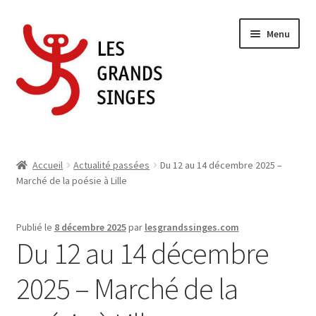
Aller
Aller
Menu
à
au
la
contenu
navigation
Accueil
Accueil
Actualité passées
Du 12 au 14 décembre 2025 –
Marché de la poésie à Lille
Actualités des Éditions Les Grands Singes
Boutique
Publié le
8 décembre 2025
par
lesgrandssinges.com
Du 12 au 14 décembre
Contact
2025 – Marché de la
Mon compte