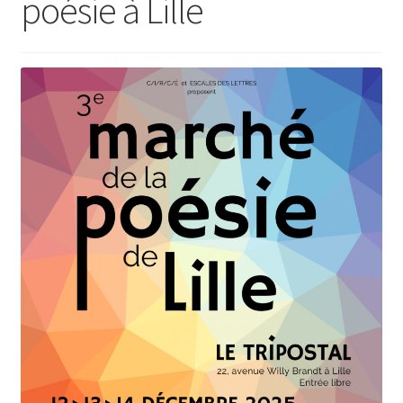
poésie à Lille
Paiement
Panier