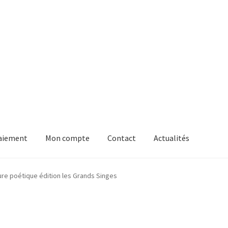
aiement
Mon compte
Contact
Actualités
nges
Boutique
Contact
Mon compte
Paiement
Panier
ture poétique édition les Grands Singes