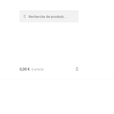
Recherche
Recherche
pour :
0,00
€
0 article