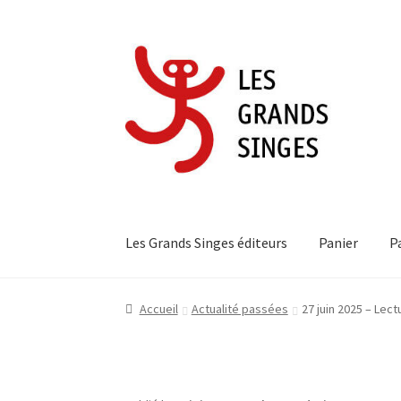
Aller
Aller
à
au
la
contenu
navigation
Les Grands Singes éditeurs
Panier
P
Accueil
Actualités des Éditions Les Grands Si
Accueil
Actualité passées
27 juin 2025 – Lec